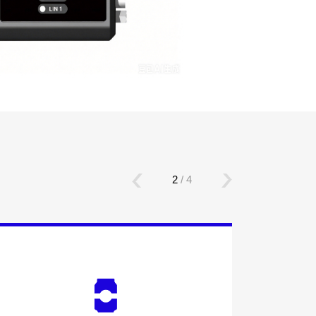
2
/
4