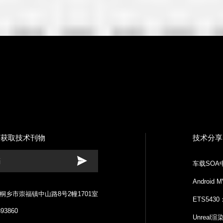
月获取技术刊物
技术分享
车载SO
Andro
桐乡市崇福镇中山路8号2幢1701室
ETS54
393860
Unreal