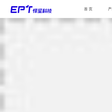
首 页
产